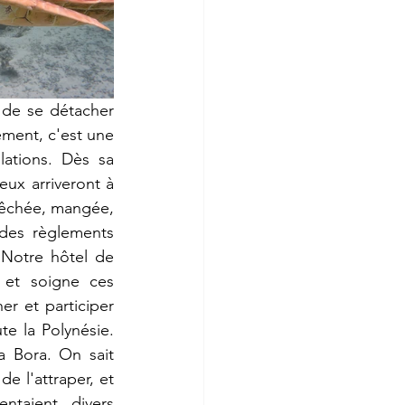
 de se détacher 
ement, c'est une 
ations. Dès sa 
eux arriveront à 
pêchée, mangée, 
des règlements 
 Notre hôtel de 
 et soigne ces 
r et participer 
te la Polynésie. 
 Bora. On sait 
e l'attraper, et 
ntaient divers 