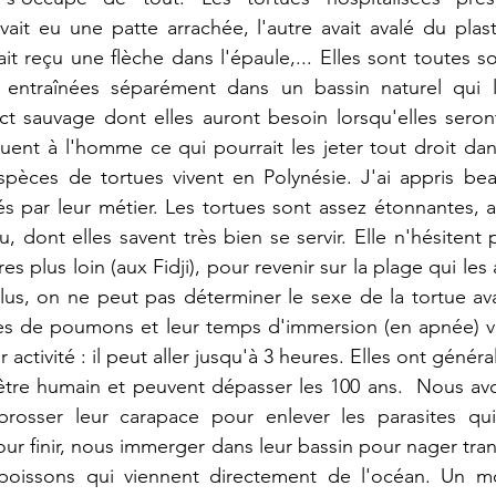
it eu une patte arrachée, l'autre avait avalé du plastiq
ait reçu une flèche dans l'épaule,... Elles sont toutes s
t entraînées séparément dans un bassin naturel qui 
nct sauvage dont elles auront besoin lorsqu'elles seron
ituent à l'homme ce qui pourrait les jeter tout droit dan
spèces de tortues vivent en Polynésie. J'ai appris bea
és par leur métier. Les tortues sont assez étonnantes,
 dont elles savent très bien se servir. Elle n'hésitent pa
s plus loin (aux Fidji), pour revenir sur la plage qui les a
lus, on ne peut pas déterminer le sexe de la tortue av
ées de poumons et leur temps d'immersion (en apnée) va
r activité : il peut aller jusqu'à 3 heures. Elles ont géné
être humain et peuvent dépasser les 100 ans.  Nous avo
 brosser leur carapace pour enlever les parasites qui s
ur finir, nous immerger dans leur bassin pour nager tran
 poissons qui viennent directement de l'océan. Un m