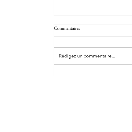
Commentaires
Rédigez un commentaire...
Tahiti Moorea, quinze minutes en
l'air !