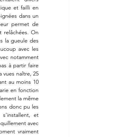
ue et failli en 
oignées dans un 
leur permet de 
t relâchées. On 
s la gueule des 
ucoup avec les 
 avec notamment 
s à partir faire 
 vues naître, 25 
ant au moins 10 
rie en fonction 
ralement la même 
ns donc pu les 
'installent, et 
quillement avec 
oment vraiment 