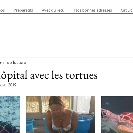
éos
Préparatifs
Avec du recul
Nos bonnes adresses
Circuit
min de lecture
hôpital avec les tortues
ept. 2019