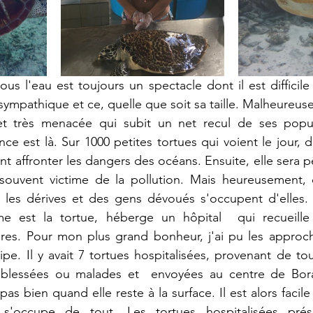
ous l'eau est toujours un spectacle dont il est difficile
 sympathique et ce, quelle que soit sa taille. Malheureus
et très menacée qui subit un net recul de ses popul
ce est là. Sur 1000 petites tortues qui voient le jour, d
ont affronter les dangers des océans. Ensuite, elle sera 
souvent victime de la pollution. Mais heureusement, 
er les dérives et des gens dévoués s'occupent d'elles.
e est la tortue, héberge un hôpital  qui recueille
res. Pour mon plus grand bonheur, j'ai pu les approche
pe. Il y avait 7 tortues hospitalisées, provenant de tou
 blessées ou malades et  envoyées au centre de Bora
as bien quand elle reste à la surface. Il est alors facile d
 s'occupe de tout. Les tortues hospitalisées prése