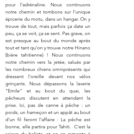
pour l'adrénaline. Nous continuons 
notre chemin et tombons sur l'unique 
épicerie du motu, dans un hangar. On y 
trouve de tout, mais parfois ça date un 
peu, ça se voit, ça se sent. Pas grave, on 
est presque au bout du monde après 
tout et tant qu'on y trouve notre Hinano 
(bière tahitienne) ! Nous continuons 
notre chemin vers la jetée, salués par 
les nombreux chiens omniprésents qui 
dressent l'oreille devant nos vélos 
grinçants. Nous dépassons la laverie 
"Emile" et au bout du quai, les 
pêcheurs discutent en attendant la 
prise. Ici, pas de canne à pêche : un 
poids, un hameçon et un appât au bout 
d'un fil feront l'affaire : La pêche est 
bonne, elle partira pour Tahiti.  C'est la 
saison du baliste, et on en remonte à 