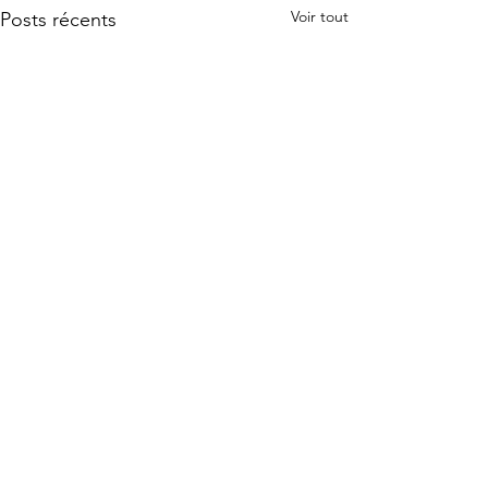
Voir tout
Posts récents
Commentaires
le banc de sable