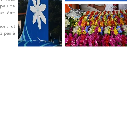
 peu de
us être
ions et
ez pas à