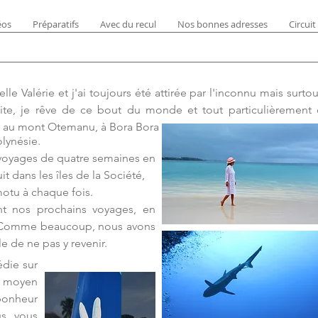
éos
Préparatifs
Avec du recul
Nos bonnes adresses
Circuit
lle Valérie et j'ai toujours été attirée par l'inconnu mais surto
tite, je rêve de ce bout du monde et tout particulièrement
s au mont Otemanu, à Bora Bora
olynésie.
voyages de quatre semaines en
t dans les îles de la Société,
otu à chaque fois.
 nos prochains voyages, en
. Comme beaucoup, nous avons
ile de ne pas y revenir.
édie sur
n moyen
bonheur
us vous