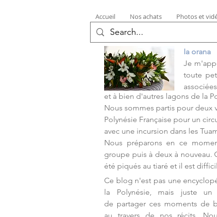
Accueil
Nos achats
Photos et vid
Ia orana
Je m'appe
toute pe
associée
et à bien d'autres lagons de la P
Nous sommes partis pour deux 
Polynésie Française pour un circui
avec une incursion dans les Tuam
Nous préparons en ce moment
groupe puis à deux à nouveau
été piqués au tiaré et il est diffic
Ce blog n'est pas une encyclop
la Polynésie, mais juste u
de partager ces moments de 
au travers de nos récits. No