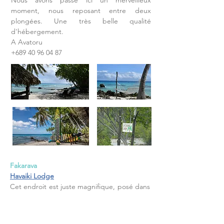
Nous avons passé ici un merveilleux
moment, nous reposant entre deux
plongées. Une très belle qualité
d'hébergement.
A Avatoru
+689 40 96 04 87
Fakarava
Havaiki Lodge
Cet endroit est juste magnifique, posé dans
un cadre de rêve sur une plage
époustouflante de beauté. Tout est bien
pensé et aménagé pour que l'on se sente