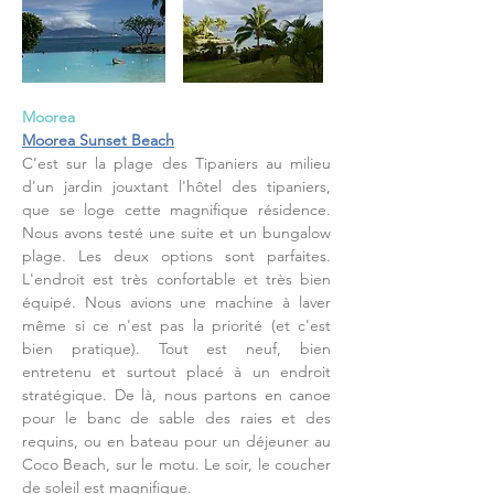
Moorea
Moorea Sunset Beach
C'est sur la plage des Tipaniers au milieu
d'un jardin jouxtant l'hôtel des tipaniers,
que se loge cette magnifique résidence.
Nous avons testé une suite et un bungalow
plage. Les deux options sont parfaites.
L'endroit est très confortable et très bien
équipé. Nous avions une machine à laver
même si ce n'est pas la priorité (et c'est
bien pratique). Tout est neuf, bien
entretenu et surtout placé à un endroit
stratégique. De là, nous partons en canoe
pour le banc de sable des raies et des
requins, ou en bateau pour un déjeuner au
Coco Beach, sur le motu. Le soir, le coucher
de soleil est magnifique.