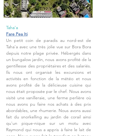
Taha'a
Fare Pea Iti
Un petit coin de paradis au nord-est de
Taha'a avec une très jolie vue sur Bora Bora
depuis notre plage privée. Hébergés dans
un bungalow jardin, nous avons profité de la
gentillesse des propriétaires et des salariés.
Ils nous ont organisé les excursions et
activités en fonction de la météo et nous
avons profité de la délicieuse cuisine qui
nous était proposée par le chef. Nous avons
visité une vanilleraie, une ferme perlière où
nous avons pu faire nos achats à des prix
abordables, une rhumerie. Nous avons aussi
fait du snorkelling au jardin de corail ainsi
qu'un pique-nique sur un motu avec
Raymond qui nous a appris à faire le lait de