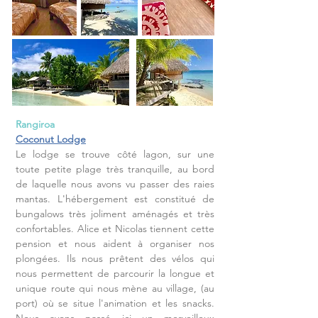
Rangiroa
Coconut Lodge
Le lodge se trouve côté lagon, sur une
toute petite plage très tranquille, au bord
de laquelle nous avons vu passer des raies
mantas. L'hébergement est constitué de
bungalows très joliment aménagés et très
confortables. Alice et Nicolas tiennent cette
pension et nous aident à organiser nos
plongées. Ils nous prêtent des vélos qui
nous permettent de parcourir la longue et
unique route qui nous mène au village, (au
port) où se situe l'animation et les snacks.