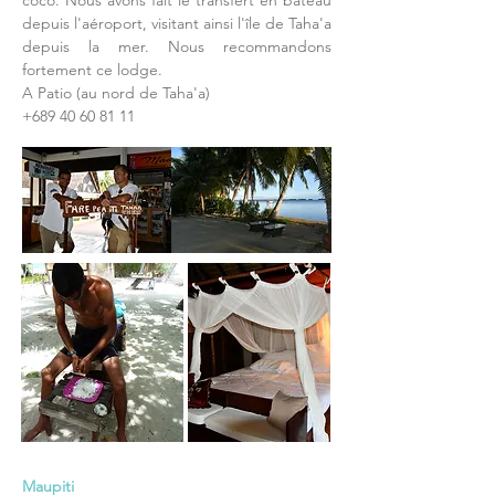
coco. Nous avons fait le transfert en bateau
depuis l'aéroport, visitant ainsi l'île de Taha'a
depuis la mer. Nous recommandons
fortement ce lodge.
A Patio (au nord de Taha'a)
+689 40 60 81 11
Maupiti