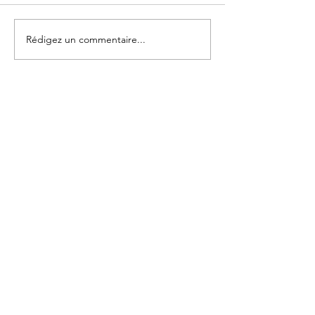
Au son du Ukulélé
Rédigez un commentaire...
Nous contacter