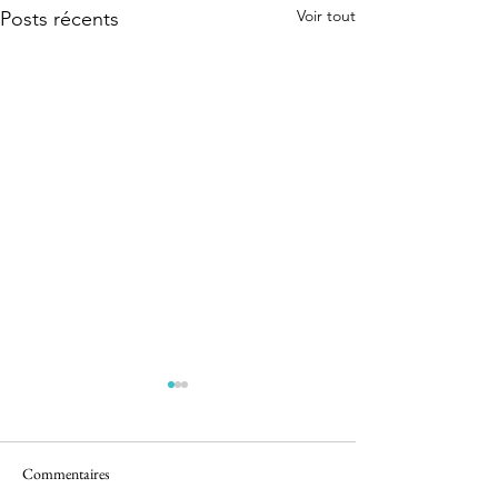
Voir tout
Posts récents
Commentaires
le banc de sable