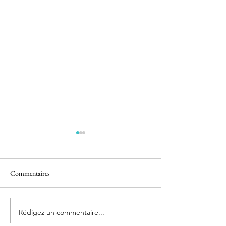
Commentaires
le banc de sable
Au son du Ukulélé
Rédigez un commentaire...